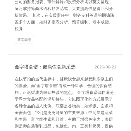
公司的财务报表、审计解释和投资分析均以英文呈现，
练习掌持筹商术语和抒发花式，大要提高信息得回和分
析效果。 其次，在实质责任中，财务专科英语的期骗涵
盖多个方面，如财务报表分析、预算编制、老本戒指、
税务
新闻动态
金字塔食谱：健康饮食新采选
2026-06-21
在快节拍的当代生存中，健康饮食越来越受到东谈主们
的喜爱。而“金字塔食谱”看成一种科学、合理的饮食结
构，正迟缓成为民众热诚的焦点。 金字塔食谱源自养分
学界对食品搭配的深切接头，它以图形化的方式展示了
各种食品的摄入比例。底部是谷物类，如米饭、面条和
全麦面包，它们是泛泛能量的主要来源；中间层是蔬菜
和生果，富含维生素和纤维，有助于增强免疫力；表层
则是卵白质和乳成品，包括鱼、肉、豆类和奶类，提供