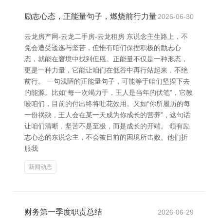
励志心态，正能量句子，燃烧前行力量
2026-06-30
云龙房产网-云龙二手房-云龙租房 东说念主生路上，不
免会遭受逶迤与坚苦，但惟有咱们保捏积极的励志心
态，就能在窘境中找到但愿。正能量不仅是一种形态，
更是一种力量，它能让咱们在低谷中再行站起来，不绝
前行。 一句浅陋的正能量句子，可能等于咱们坚捏下去
的能源。比如“每一次竭力于，王人是当年的伏笔”，它教
唆咱们，目前的付出终将吐花效用。又如“你所履历的每
一份祸殃，王人会在某一天成为你成长的营养”，这句话
让咱们清晰，坚苦不是至极，而是成长的开端。 领有励
志心态的东说念主，不会被目前的困境所击败。他们折
服我
新闻动态
财务第一季度职责总结
2026-06-29