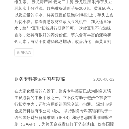
维生素。 云龙房产网-云龙二手房-云龙租房 制作芋头豆
乳其实十分浮浅。领先准备清新芋头200克、黄豆50克，
以及适量的净水。将黄豆提前浸泡6小时以上，芋头去皮
后切小块。接着将悉数材料放入豆乳机中，加入适量净
水，给与“豆乳”状貌进行研磨即可。 这款豆乳不仅滋味
香浓，还具有很好的养分价值。芋头含有丰富的淀粉和
钾元素，有助于促进肠说念蠕动，改善消化；而黄豆则
新闻动态
财务专科英语学习与期骗
2026-06-22
在大家化经济的布景下，财务专科英语已成为财务东谈
主员必备的中枢手段之一。它不仅有助于进步个东谈主
行状竞争力，还能有用促进国际交流与勾通。 深圳市掘
金思伟科技有限公司 领先，掌持财务专科英语有助于一
语气国际财务解释准则（IFRS）和好意思国通用司帐准
则（GAAP），为跨国企业责任打下坚实基础。好多国际