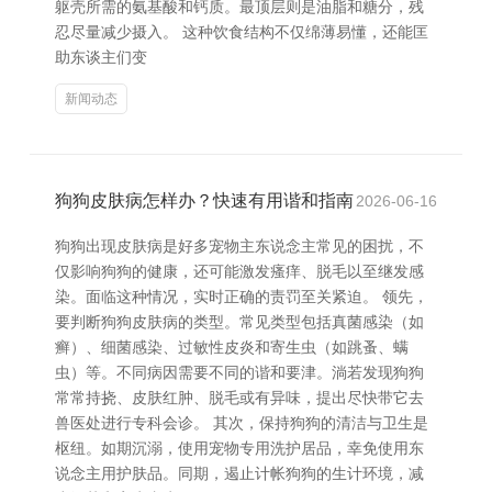
躯壳所需的氨基酸和钙质。最顶层则是油脂和糖分，残
忍尽量减少摄入。 这种饮食结构不仅绵薄易懂，还能匡
助东谈主们变
新闻动态
狗狗皮肤病怎样办？快速有用谐和指南
2026-06-16
狗狗出现皮肤病是好多宠物主东说念主常见的困扰，不
仅影响狗狗的健康，还可能激发瘙痒、脱毛以至继发感
染。面临这种情况，实时正确的责罚至关紧迫。 领先，
要判断狗狗皮肤病的类型。常见类型包括真菌感染（如
癣）、细菌感染、过敏性皮炎和寄生虫（如跳蚤、螨
虫）等。不同病因需要不同的谐和要津。淌若发现狗狗
常常持挠、皮肤红肿、脱毛或有异味，提出尽快带它去
兽医处进行专科会诊。 其次，保持狗狗的清洁与卫生是
枢纽。如期沉溺，使用宠物专用洗护居品，幸免使用东
说念主用护肤品。同期，遏止计帐狗狗的生计环境，减